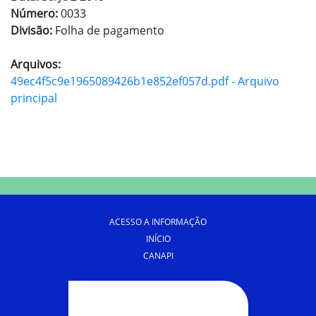
Número:
0033
Divisão:
Folha de pagamento
Arquivos:
49ec4f5c9e1965089426b1e852ef057d.pdf - Arquivo
principal
ACESSO A INFORMAÇÃO
INÍCIO
CANAPI