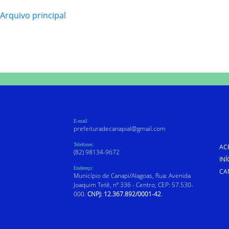
rquivo principal
E-mail
prefeituradecanapial@gmail.com
Telefones:
AC
(82) 98134-9672
INÍ
Endereço:
CA
Município de Canapi/Alagoas, Rua: Avenida
Joaquim Tetê, nº 336 - Centro, CEP: 57.530-
000.
CNPJ: 12.367.892/0001-42
.