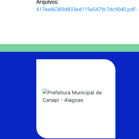
Arquivos:
417ee86389d833ed119a5479c7dc9040.pdf - A