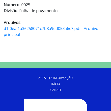
Número:
0025
Divisão:
Folha de pagamento
Arquivos:
d1f0eaf1a36258071c7b8a9ed053a6c7.pdf - Arquivo
principal
ACESSO A INFORMAÇÃO
INÍCIO
CANAPI