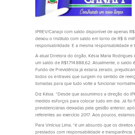
IPREV/Canapi com saldo disponível de apenas R$ 1
deixou o Instituto com saldo em torno de R$ 6 milh
responsabilidade. E a mesma responsabilidade e 
A atual Diretora do órgão, Késia Maria Rodrigue
um saldo de R$1.714.888,62. Atualmente, o saldo 
Fundo de Previdência já estaria zerado, prejudi
todos os entraves que surgem no sentido de ree
tomadas para que tudo volte a funcionar normalm
Diz Késia: “Desde que assumimos a direção do IP
medido esforços para colocar tudo em dia. Já foi 
previdenciárias deixadas pela gestão anterior,
referentes ao exercício 2017. Aos poucos, estamo
Para Vinícius Lima, “é um absurdo que os direitos
prestados com responsabilidade e transparência. 