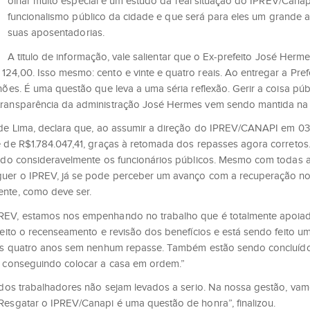
olhar muito especial e um estudo da real situação do IPREV/Canapi
funcionalismo público da cidade e que será para eles um grand
suas aposentadorias.
A titulo de informação, vale salientar que o Ex-prefeito José Herm
24,00. Isso mesmo: cento e vinte e quatro reais. Ao entregar a Pref
ões. É uma questão que leva a uma séria reflexão. Gerir a coisa públ
transparência da administração José Hermes vem sendo mantida na a
s de Lima, declara que, ao assumir a direção do IPREV/CANAPI em 0
é de R$1.784.047,41, graças à retomada dos repasses agora corretos
cando consideravelmente os funcionários públicos. Mesmo com toda
rguer o IPREV, já se pode perceber um avanço com a recuperação n
ente, como deve ser.
REV, estamos nos empenhando no trabalho que é totalmente apoiado
feito o recenseamento e revisão dos benefícios e está sendo feito u
 após quatro anos sem nenhum repasse. Também estão sendo concluí
s conseguindo colocar a casa em ordem.”
 dos trabalhadores não sejam levados a serio. Na nossa gestão, vam
Resgatar o IPREV/Canapi é uma questão de honra”, finalizou.