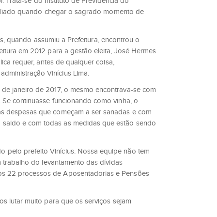
. Trata-se do Instituto de Previdência do
e aliado quando chegar o sagrado momento de
es, quando assumiu a Prefeitura, encontrou o
eitura em 2012 para a gestão eleita, José Hermes
ica requer, antes de qualquer coisa,
dministração Vinícius Lima.
3 de janeiro de 2017, o mesmo encontrava-se com
. Se continuasse funcionando como vinha, o
s as despesas que começam a ser sanadas e com
o saldo e com todas as medidas que estão sendo
 pelo prefeito Vinícius. Nossa equipe não tem
m trabalho do levantamento das dívidas
dos 22 processos de Aposentadorias e Pensões
os lutar muito para que os serviços sejam