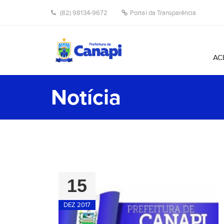
(82) 98134-9672
Portal da Transparência
AC
Notícia
15
DEZ 2017