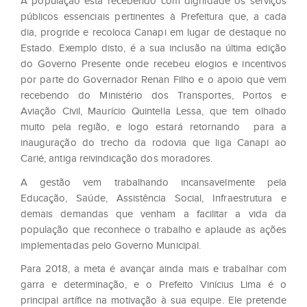
A população está recebendo com dignidade os serviços
públicos essenciais pertinentes à Prefeitura que, a cada
dia, progride e recoloca Canapi em lugar de destaque no
Estado. Exemplo disto, é a sua inclusão na última edição
do Governo Presente onde recebeu elogios e incentivos
por parte do Governador Renan Filho e o apoio que vem
recebendo do Ministério dos Transportes, Portos e
Aviação Civil, Maurício Quintella Lessa, que tem olhado
muito pela região, e logo estará retornando para a
inauguração do trecho da rodovia que liga Canapi ao
Carié, antiga reivindicação dos moradores.
A gestão vem trabalhando incansavelmente pela
Educação, Saúde, Assistência Social, Infraestrutura e
demais demandas que venham a facilitar a vida da
população que reconhece o trabalho e aplaude as ações
implementadas pelo Governo Municipal.
Para 2018, a meta é avançar ainda mais e trabalhar com
garra e determinação, e o Prefeito Vinícius Lima é o
principal artífice na motivação à sua equipe. Ele pretende