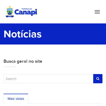
T
o
g
g
Notícias
l
e
n
a
v
Busca geral no site
i
g
a
t
i
o
n
Mais vistas