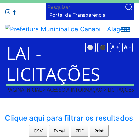
Portal da Transparência
LAI -
⚪
⚫
A +
A -
LICITAÇÕES
PÁGINA INICIAL > ACESSO A INFORMAÇÃO > LICITAÇÕES
Clique aqui para filtrar os resultados
CSV
Excel
PDF
Print