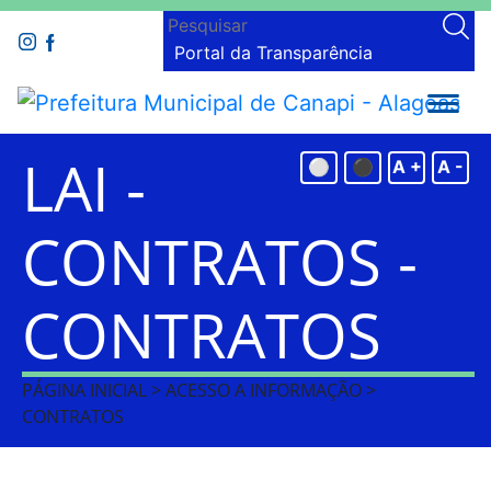
Portal da Transparência
LAI -
⚪
⚫
A +
A -
CONTRATOS -
CONTRATOS
PÁGINA INICIAL > ACESSO A INFORMAÇÃO >
CONTRATOS