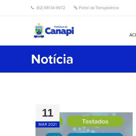
(82) 98134-9672
Portal da Transparência
AC
Notícia
11
MAR 2021