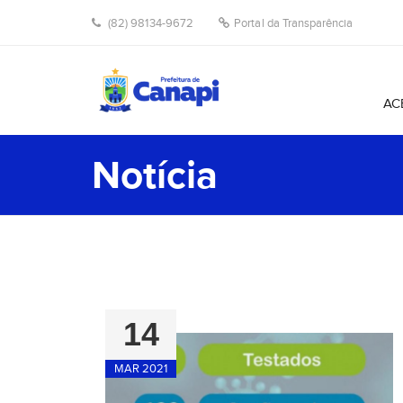
(82) 98134-9672
Portal da Transparência
AC
Notícia
14
MAR 2021