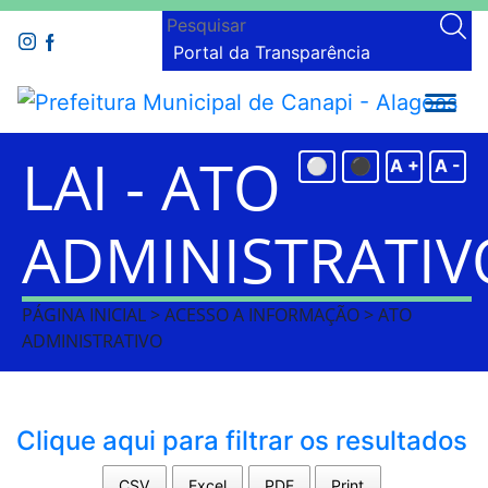
Portal da Transparência
LAI - ATO
⚪
⚫
A +
A -
ADMINISTRATIV
PÁGINA INICIAL > ACESSO A INFORMAÇÃO > ATO
ADMINISTRATIVO
Clique aqui para filtrar os resultados
CSV
Excel
PDF
Print